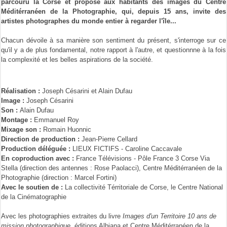
parcouru la Corse et proposé aux habitants des images du Centre
Méditérranéen de la Photographie, qui, depuis 15 ans, invite des
artistes photographes du monde entier à regarder l'île...
Chacun dévoile à sa manière son sentiment du présent, s'interroge sur ce
qu'il y a de plus fondamental, notre rapport à l'autre, et questionnne à la fois
la complexité et les belles aspirations de la société.
Réalisation :
Joseph Césarini et Alain Dufau
Image :
Joseph Césarini
Son :
Alain Dufau
Montage :
Emmanuel Roy
Mixage son :
Romain Huonnic
Direction de production :
Jean-Pierre Cellard
Production déléguée :
LIEUX FICTIFS - Caroline Caccavale
En coproduction avec :
France Télévisions - Pôle France 3 Corse Via
Stella (direction des antennes : Rose Paolacci), Centre Méditérranéen de la
Photographie (direction : Marcel Fortini)
Avec le soutien de :
La collectivité Térritoriale de Corse, le Centre National
de la Cinématographie
Avec les photographies extraites du livre
Images d'un Territoire 10 ans de
mission photographique
, éditions Albiana et Centre Méditérranéen de la