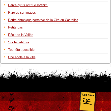
Parce qu’ils ont tué Ibrahim
Paroles sur images
Petite chronique portative de la Cité du Castellas
Petits pas
Récit de la Vallée
Sur le petit pré
Tout était possible
Une école à la ville