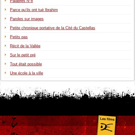
Palabres N°8
Parce qu’ils ont tué Ibrahim
Paroles sur images
Petite chronique portative de la Cité du Castellas
Petits pas
Récit de la Vallée
Sur le petit pré
Tout était possible
Une école à la ville