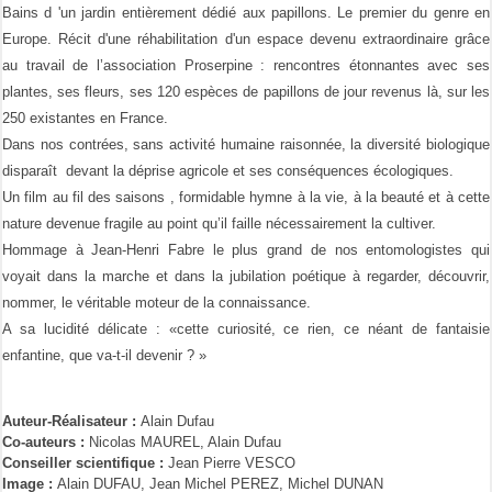
Bains d 'un jardin entièrement dédié aux papillons. Le premier du genre en
Europe. Récit d'une réhabilitation d'un espace devenu extraordinaire grâce
au travail de l’association Proserpine : rencontres étonnantes avec ses
plantes, ses fleurs, ses 120 espèces de papillons de jour revenus là, sur les
250 existantes en France.
Dans nos contrées, sans activité humaine raisonnée, la diversité biologique
disparaît devant la déprise agricole et ses conséquences écologiques.
Un film au fil des saisons , formidable hymne à la vie, à la beauté et à cette
nature devenue fragile au point qu’il faille nécessairement la cultiver.
Hommage à Jean-Henri Fabre le plus grand de nos entomologistes qui
voyait dans la marche et dans la jubilation poétique à regarder, découvrir,
nommer, le véritable moteur de la connaissance.
A sa lucidité délicate : «cette curiosité, ce rien, ce néant de fantaisie
enfantine, que va-t-il devenir ? »
Auteur-Réalisateur :
Alain Dufau
Co-auteurs :
Nicolas MAUREL, Alain Dufau
Conseiller scientifique :
Jean Pierre VESCO
Image :
Alain DUFAU, Jean Michel PEREZ, Michel DUNAN