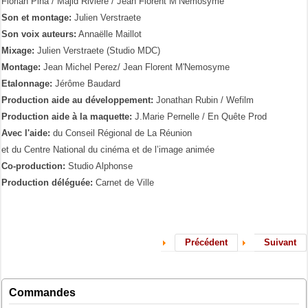
Florian Pina / Majid Rivière / Jean Florent M’Nemosyme
Son et montage:
Julien Verstraete
Son voix auteurs:
Annaëlle Maillot
Mixage:
Julien Verstraete (Studio MDC)
Montage:
Jean Michel Perez/ Jean Florent M'Nemosyme
Etalonnage:
Jérôme Baudard
Production aide au développement:
Jonathan Rubin / Wefilm
Production aide à la maquette:
J.Marie Pernelle / En Quête Prod
Avec l'aide:
du Conseil Régional de La Réunion
et du Centre National du cinéma et de l’image animée
Co-production:
Studio Alphonse
Production déléguée:
Carnet de Ville
Précédent
Suivant
Commandes